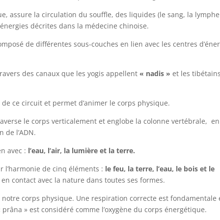
, assure la circulation du souffle, des liquides (le sang, la lymphe
s énergies décrites dans la médecine chinoise.
omposé de différentes sous-couches en lien avec les centres d’éner
à travers des canaux que les yogis appellent
« nadis »
et les tibétain
 de ce circuit et permet d’animer le corps physique.
traverse le corps verticalement et englobe la colonne vertébrale, en
n de l’ADN.
en avec :
l’eau, l’air, la lumière et la terre.
ur l’harmonie de cinq éléments :
le feu, la terre, l’eau, le bois et le
 en contact avec la nature dans toutes ses formes.
ur notre corps physique. Une respiration correcte est fondamentale 
e « prâna » est considéré comme l’oxygène du corps énergétique.