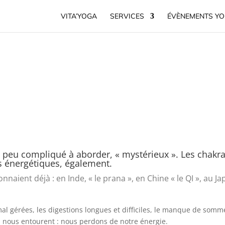
VITA’YOGA
SERVICES
ÉVÈNEMENTS Y
n peu compliqué à aborder, « mystérieux ». Les chakra
s énergétiques, également.
nnaient déjà : en Inde, « le prana », en Chine « le QI », au J
al gérées, les digestions longues et difficiles, le manque de somme
i nous entourent : nous perdons de notre énergie.