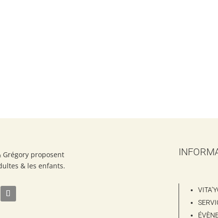
INFORM
& Grégory proposent
dultes & les enfants.
VITA’
SERVI
ÉVÈN