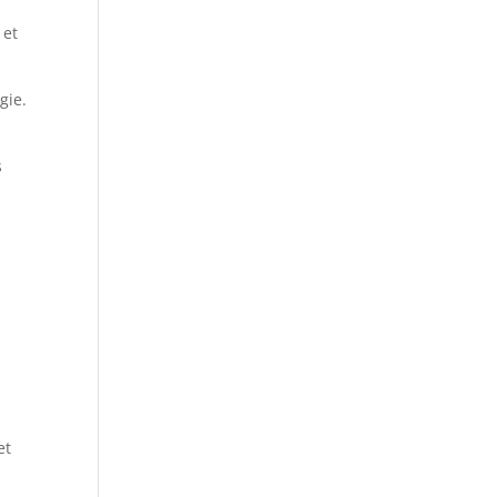
 et
gie.
s
et