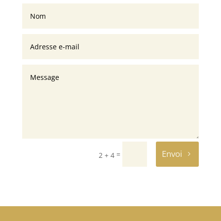
Envoi
=
2 + 4