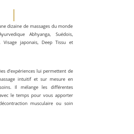
 une dizaine de massages du monde
Ayurvedique Abhyanga, Suédois,
n, Visage japonais, Deep Tissu et
es d’expériences
lui
permettent de
assage intuitif et sur mesure en
soins
.
Il
mélange
l
es différentes
avec le temps pour vous apporter
, décontraction musculaire ou
soin