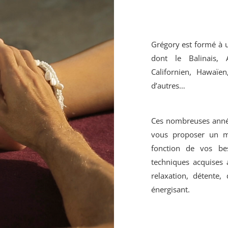
Grégory est formé à
dont le Balinais, 
Californien, Hawaïe
d’autres…
Ces
nombreuses
anné
vous
proposer un m
fonction de vos be
techniques
acquises 
r
elaxation, détente
énergisant
.