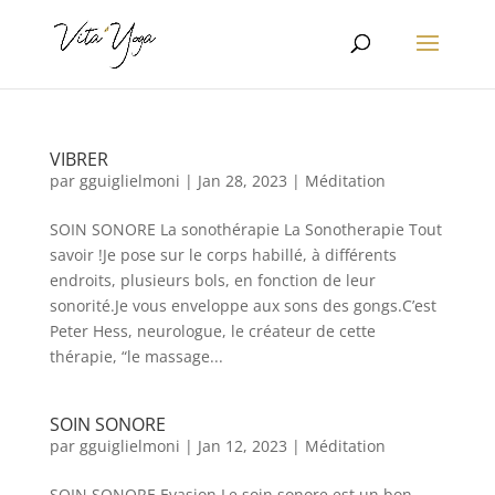
VIBRER
par
gguiglielmoni
|
Jan 28, 2023
|
Méditation
SOIN SONORE La sonothérapie La Sonotherapie Tout
savoir !Je pose sur le corps habillé, à différents
endroits, plusieurs bols, en fonction de leur
sonorité.Je vous enveloppe aux sons des gongs.C’est
Peter Hess, neurologue, le créateur de cette
thérapie, “le massage...
SOIN SONORE
par
gguiglielmoni
|
Jan 12, 2023
|
Méditation
SOIN SONORE Evasion Le soin sonore est un bon