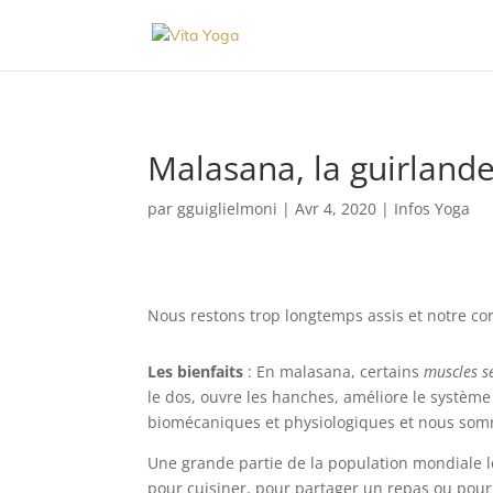
Malasana, la guirland
par
gguiglielmoni
|
Avr 4, 2020
|
Infos Yoga
Nous restons trop longtemps assis et notre co
Les bienfaits
: En malasana, certains
muscles se
le dos, ouvre les hanches, améliore le système
biomécaniques et physiologiques et nous som
Une grande partie de la population mondiale le
pour cuisiner, pour partager un repas ou pour a