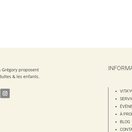
INFORM
& Grégory proposent
dultes & les enfants.
VITA’
SERVI
ÉVÈN
À PRO
BLOG
CONT