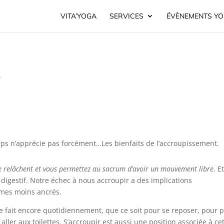
VITA’YOGA
SERVICES
ÉVÈNEMENTS Y
e
rps n’apprécie pas forcément…Les bienfaits de l’accroupissement.
 relâchent et vous permettez au sacrum d’avoir un mouvement libre
. E
 digestif. Notre échec à nous accroupir a des implications
mes moins ancrés.
 fait encore quotidiennement, que ce soit pour se reposer, pour p
ller aux toilettes. S’accroupir est aussi une position associée à ce