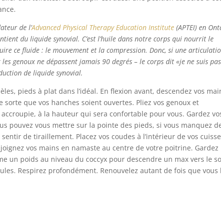
ance.
ateur de l’
Advanced Physical Therapy Education Institute
(APTEI) en Ont
ient du liquide synovial. C’est l’huile dans notre corps qui nourrit le
ire ce fluide : le mouvement et la compression. Donc, si une articulati
 les genoux ne dépassent jamais 90 degrés – le corps dit «je ne suis pa
uction de liquide synovial.
lèles, pieds à plat dans l’idéal. En flexion avant, descendez vos mai
r de sorte que vos hanches soient ouvertes. Pliez vos genoux et
 accroupie, à la hauteur qui sera confortable pour vous. Gardez vo
us pouvez vous mettre sur la pointe des pieds, si vous manquez d
sentir de tiraillement. Placez vos coudes à l’intérieur de vos cuisse
t joignez vos mains en namaste au centre de votre poitrine. Gardez
me un poids au niveau du coccyx pour descendre un max vers le so
paules. Respirez profondément. Renouvelez autant de fois que vous 