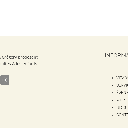
INFORM
& Grégory proposent
dultes & les enfants.
VITA’
SERVI
ÉVÈN
À PRO
BLOG
CONT