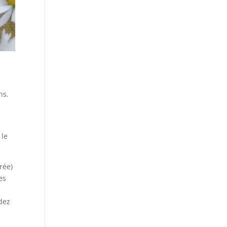
ns.
 le
rée)
es
ndez