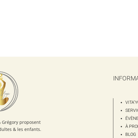
INFORM
VITA’
SERVI
ÉVÈN
& Grégory proposent
À PRO
dultes & les enfants.
BLOG