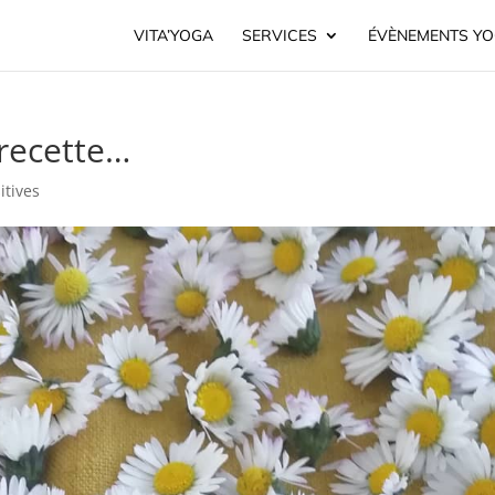
VITA’YOGA
SERVICES
ÉVÈNEMENTS Y
 recette…
itives